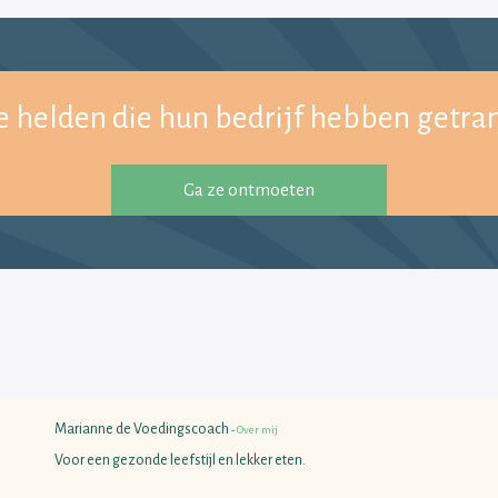
 helden die hun bedrijf hebben getra
Ga ze ontmoeten
Marianne de Voedingscoach
-
Over mij
Voor een gezonde leefstijl en lekker eten.