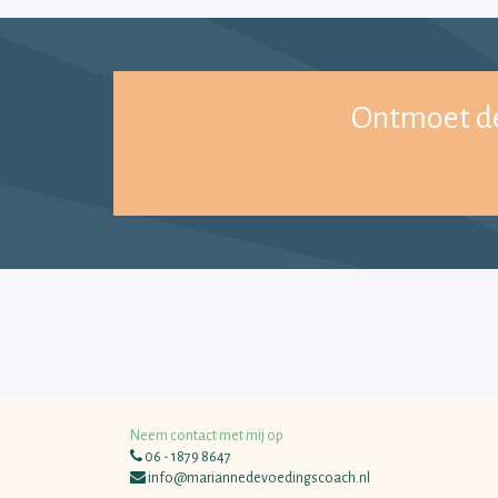
Ontmoet de
Neem contact met mij op
06 - 1879 8647
info@mariannedevoedingscoach.nl