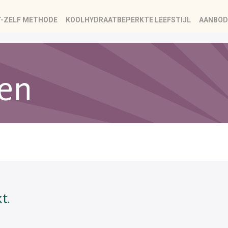
T-ZELF METHODE
KOOLHYDRAATBEPERKTE LEEFSTIJL
AANBOD
sen
t.