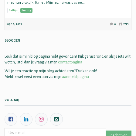
met hun praktijk. Ik niet. Mijn lezing was pas ee...
Eetlijn
Lezing
apr. 1, 2019
0
1723
BLOGGEN
Leuk dat je mijn blog pagina hebt gevonden! Kijk gerust rond en als je iets wilt
weten, stel dan je vraag via mijn
contactpagina
Wil je een reactie op mijn blog achterlaten? Dat kan ook!
Meld je wel eerst even aan via mijn
aanmeld pagina
VOLG MIJ
Inschrijven