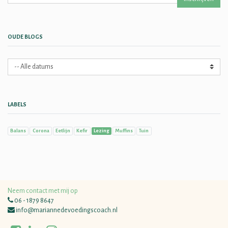
OUDE BLOGS
LABELS
Balans
Corona
Eetlijn
Kefir
Lezing
Muffins
Tuin
Neem contact met mij op
06 - 1879 8647
info@mariannedevoedingscoach.nl