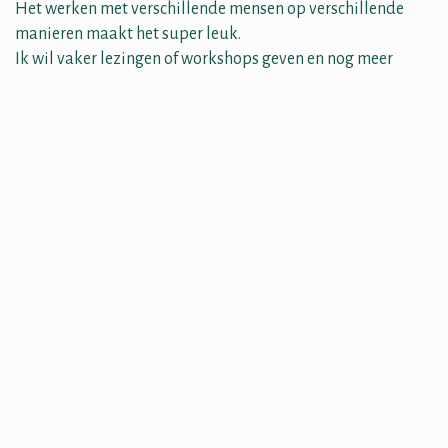
Het werken met verschillende mensen op verschillende
manieren maakt het super leuk.
Ik wil vaker lezingen of workshops geven en nog meer
mensen vertellen hoe ze door middel van hun eetpatroon
te wijzigen iets aan hun gezondheid kunnen veranderen.
En daardoor (voor een deel) van hun klachten af kunnen
komen.
Of workshops en trainingen geven bij zorginstellingen als
Gors, Zuidwester of Arduin.
Ik ben er nu helemaal klaar voor!
#
Eetlijn
Lezing
Marianne Gillot
1 april, 2019
DEEL DEZE POST